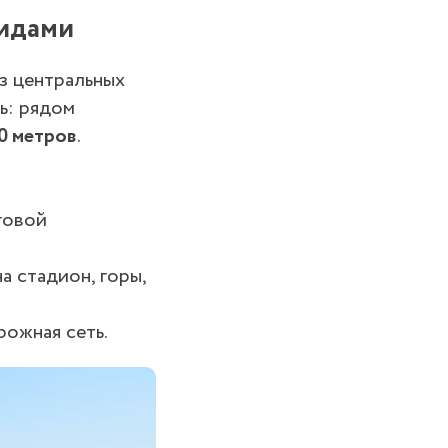
видами
з центральных
ь: рядом
0 метров
.
говой
а стадион, горы,
ожная сеть.