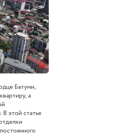
рдце Батуми,
квартиру, а
ой
 В этой статье
 отделки
 постоянного