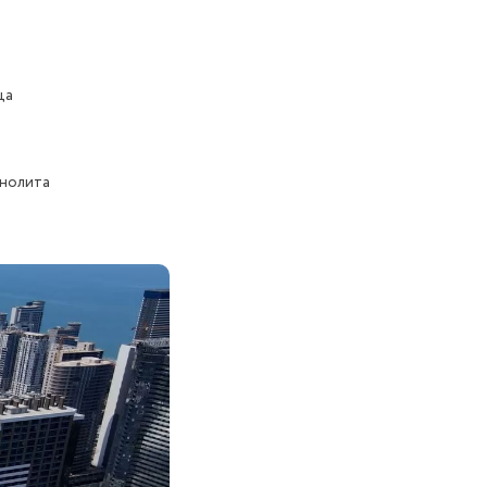
а 
нолита 