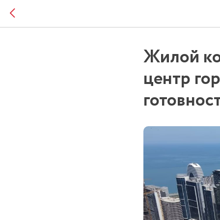
Жилой ко
центр го
готовнос