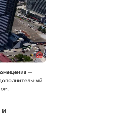
помещения
—
т дополнительный
ом.
 и