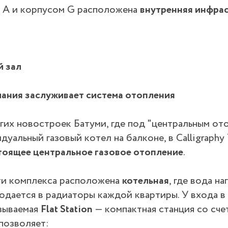
 А и корпусом G расположена
внутренняя инфра
 зал
ания заслуживает система отопления
гих новостроек Батуми, где под "центральным от
уальный газовый котел на балконе, в Calligraphy
тоящее центральное газовое отопление
.
ти комплекса расположена
котельная
, где вода на
одается в радиаторы каждой квартиры. У входа в
азываемая
Flat Station
— компактная станция со сче
 позволяет: