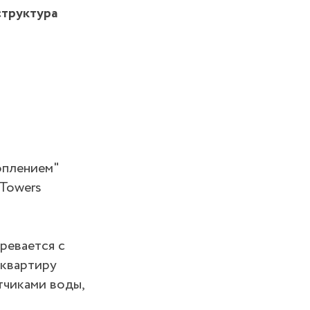
структура
оплением"
 Towers
гревается с
 квартиру
тчиками воды,