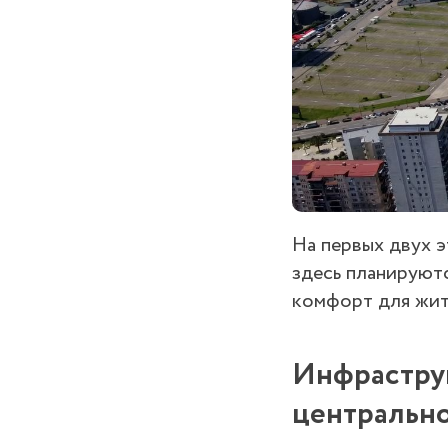
На первых двух 
здесь планируютс
комфорт для жит
Инфраструк
центральн