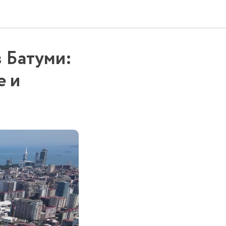
в Батуми:
е и