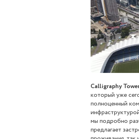
Calligraphy Towe
который уже сег
полноценный ком
инфраструктурой 
мы подробно разб
предлагает застр
проживания, так 