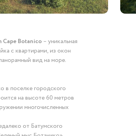
 Cape Botanico
– уникальная
ка с квартирами, из окон
панорамный вид на море.
co в поселке городского
оится на высоте 60 метров
кружении многочисленных
едалеко от Батумского
Зеленый мыс Ботанико»