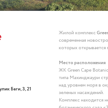
e
Жилой комплекс
Green
современная новострой
которых открывается 
Место расположения
ЖК Green Cape Botani
типа Махинджаури стр
над уровнем моря в о
упик Баги, 3, 21
зеленых насаждений.
Комплекс находится н
ботанического сада «