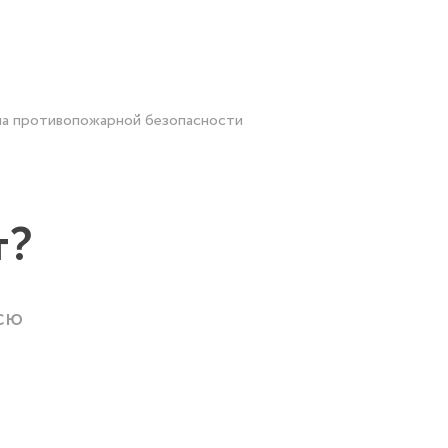
ема противопожарной безопасности
т?
сю