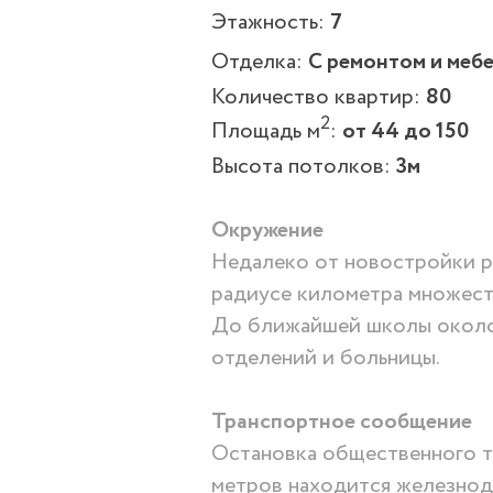
Этажность:
7
Отделка:
С ремонтом и меб
Количество квартир:
80
2
Площадь
м
:
от 44 до 150
Высота потолков:
3м
Окружение
Недалеко от новостройки р
радиусе километра множеств
До ближайшей школы около 
отделений и больницы.
Транспортное сообщение
Остановка общественного тр
метров находится железнод