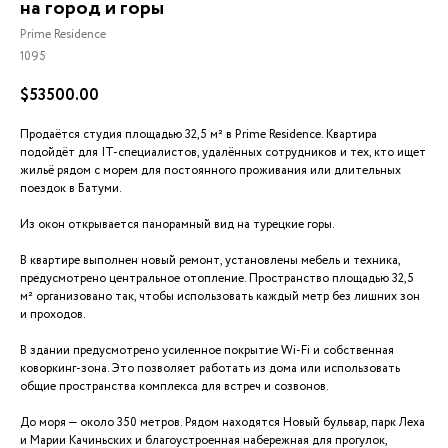
на город и горы
Prime Residence
1095
$
53500.00
Продаётся студия площадью 32,5 м² в Prime Residence. Квартира
подойдёт для IT-специалистов, удалённых сотрудников и тех, кто ищет
жильё рядом с морем для постоянного проживания или длительных
поездок в Батуми.
Из окон открывается панорамный вид на турецкие горы.
В квартире выполнен новый ремонт, установлены мебель и техника,
предусмотрено центральное отопление. Пространство площадью 32,5
м² организовано так, чтобы использовать каждый метр без лишних зон
и проходов.
В здании предусмотрено усиленное покрытие Wi-Fi и собственная
коворкинг-зона. Это позволяет работать из дома или использовать
общие пространства комплекса для встреч и созвонов.
До моря — около 350 метров. Рядом находятся Новый бульвар, парк Леха
и Марии Качиньских и благоустроенная набережная для прогулок,