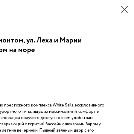
емонтом, ул. Леха и Марии
ом на море
ю престижного комплекса White Sails, эксклюзивного
курортного типа, ищущих максимальный комфорт и
randeur, вы получите доступ ко всем удобствам
я сверкающий открытый бассейн с шикарным баром у
е летние вечеринки. Пышный зеленый двор с его