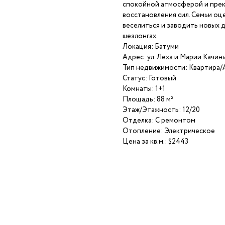
спокойной атмосферой и прек
восстановления сил. Семьи оц
веселиться и заводить новых 
шезлонгах.
Локация: Батуми
Адрес: ул. Леха и Марии Качинь
Тип недвижимости: Квартира
Статус: Готовый
Комнаты: 1+1
Площадь: 88 м²
Этаж/Этажность: 12/20
Отделка: С ремонтом
Отопление: Электрическое
Цена за кв.м.: $2443