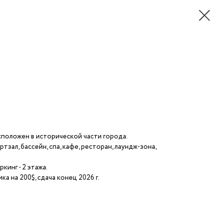
оложен в исторической части города.
зал, бассейн, спа, кафе, ресторан, лаундж-зона,
кинг - 2 этажа.
а на 200$, сдача конец 2026 г.