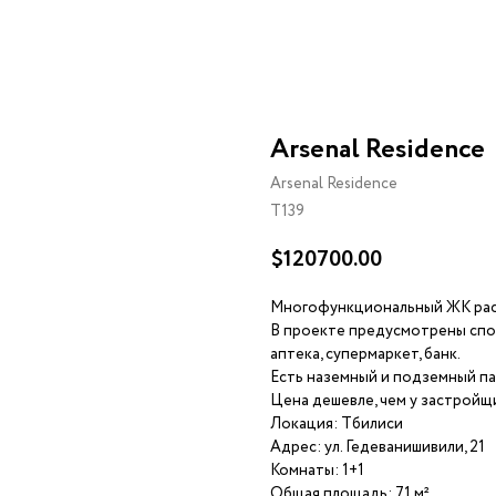
Arsenal Residence
Arsenal Residence
T139
$
120700.00
Многофункциональный ЖК расп
В проекте предусмотрены спорт
аптека, супермаркет, банк.
Есть наземный и подземный пар
Цена дешевле, чем у застройщик
Локация: Тбилиси
Адрес: ул. Гедеванишивили, 21
Комнаты: 1+1
Общая площадь: 71 м²