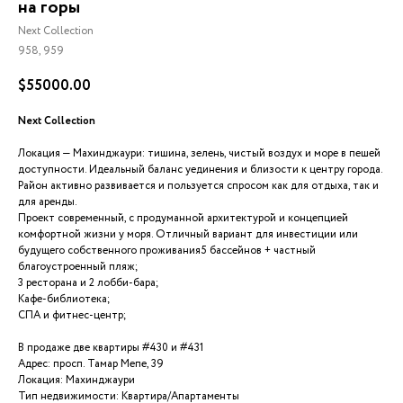
на горы
Next Collection
958, 959
$
55000.00
Next Collection
Локация — Махинджаури: тишина, зелень, чистый воздух и море в пешей
доступности. Идеальный баланс уединения и близости к центру города.
Район активно развивается и пользуется спросом как для отдыха, так и
для аренды.
Проект современный, с продуманной архитектурой и концепцией
комфортной жизни у моря. Отличный вариант для инвестиции или
будущего собственного проживания5 бассейнов + частный
благоустроенный пляж;
3 ресторана и 2 лобби-бара;
Кафе-библиотека;
СПА и фитнес-центр;
В продаже две квартиры #430 и #431
Адрес: просп. Тамар Мепе, 39
Локация: Махинджаури
Тип недвижимости: Квартира/Апартаменты