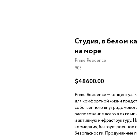
Студия, в белом ка
на море
Prime Residence
905
$
48600.00
Prime Residence — концептуал
для комфортной жизни предст
собственного внутридомового
расположение всего в пяти ми
и активную инфраструктуру. 
коммерция, благоустроенное 
безопасности. Продуманные п